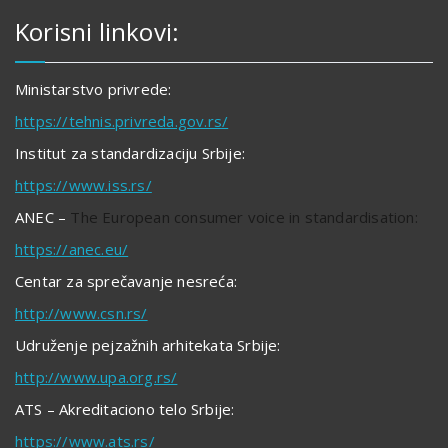
Korisni linkovi:
Ministarstvo privrede:
https://tehnis.privreda.gov.rs/
Institut za standardizaciju Srbije:
https://www.iss.rs/
ANEC –
The European consumer voice in standardisation:
https://anec.eu/
Centar za sprečavanje nesreća:
http://www.csn.rs/
Udruženje pejzažnih arhitekata Srbije:
http://www.upa.org.rs/
ATS – Akreditaciono telo Srbije:
https://www.ats.rs/