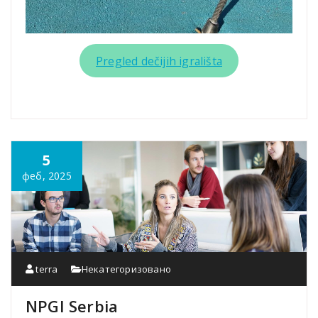
Pregled dečijih igrališta
5
феб, 2025
terra
Некатегоризовано
NPGI Serbia