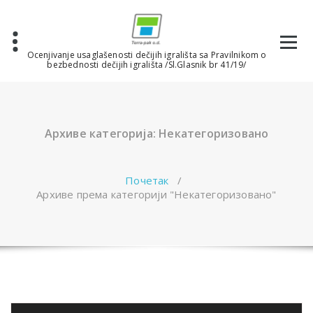
Скочи
на
садржај
Ocenjivanje usaglašenosti dečijih igrališta sa Pravilnikom o
bezbednosti dečijih igrališta /Sl.Glasnik br 41/19/
Архиве категорија: Некатегоризовано
Почетак
/
Архиве према категорији "Некатегоризовано"