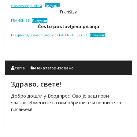
Obavestenje NPGI
Преузми
Franšiza
FRANCHISE
Преузми
Često postavljena pitanja
Frequently asked questions FAQ NPGI Serbia
Преузми
terra
Некатегоризовано
Здраво, свете!
Добро дошли у Вордпрес. Ово је ваш први
чланак. Измените га или обришите и почните са
писањем!